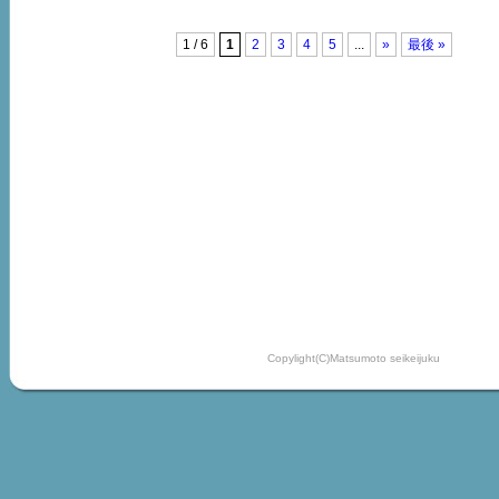
1 / 6
1
2
3
4
5
...
»
最後 »
Copylight(C)Matsumoto seikeijuku