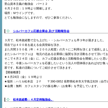
里山資本主義の勉強会 パート２
６月２６日：１９時より開催します。
場所：Ｍウイングです。
とても勉強会になしますので、ぜひご参加ください。
◇
シルバーカフェ応援企業会 及び 活動報告会
３月で、松本政経塾で立ち上げた・・シルバーカフェも早３年が過ぎました。
現在では４００名を超える会員登録を頂き、
また月間３５０名（年：４２００人程度）の方々にご利用を頂くまで成長しま
またシルバーカフェは 地元の志ある企業様に協賛を頂き活動をさせて頂いて
そこで４月２４日（金）に、カフェ応援企業会と活動報告会を開催したいと思
そこで、今後シルバーカフェを応援したいという法人や団体様があればぜひ集
甚です。私達の活動についてご紹介させて頂きます。
【開催概要】
★４月24日（金）１９時より
★場所：ハリカ松本店 ２Ｆ 〒390-0852 長野県松本市大字島立828（合
★会費：無料 カフェスタッフの振る舞い（お食事）を予定しています。
◇
松本政経塾：４月定例勉強会。