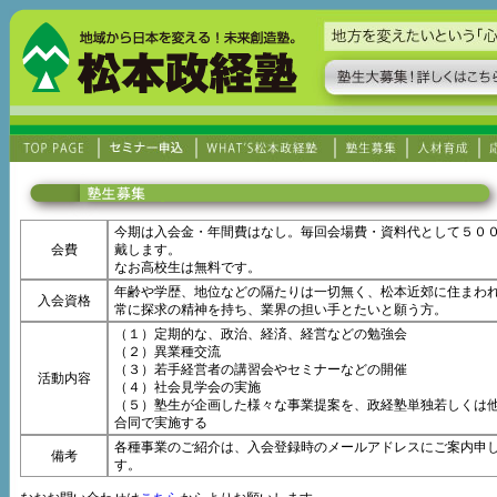
今期は入会金・年間費はなし。毎回会場費・資料代として５０
会費
戴します。
なお高校生は無料です。
年齢や学歴、地位などの隔たりは一切無く、松本近郊に住まわ
入会資格
常に探求の精神を持ち、業界の担い手とたいと願う方。
（１）定期的な、政治、経済、経営などの勉強会
（２）異業種交流
（３）若手経営者の講習会やセミナーなどの開催
活動内容
（４）社会見学会の実施
（５）塾生が企画した様々な事業提案を、政経塾単独若しくは
合同で実施する
各種事業のご紹介は、入会登録時のメールアドレスにご案内申
備考
す。