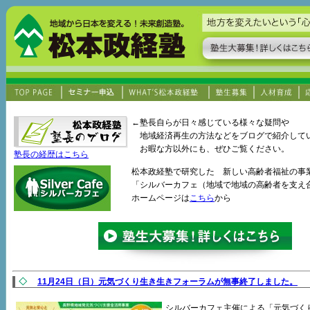
←塾長自らが日々感じている様々な疑問や
地域経済再生の方法などをブログで紹介して
お暇な方以外にも、ぜひご覧ください。
塾長の経歴はこちら
松本政経塾で研究した 新しい高齢者福祉の事
「シルバーカフェ（地域で地域の高齢者を支え
ホームページは
こちら
から
◇
11月24日（日）元気づくり生き生きフォーラムが無事終了しました。
シルバーカフェ主催による「元気づく