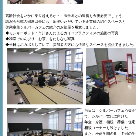
高齢社会をいかに乗り越えるか・・医学界との連携も今後必要でしょう。
講演会形式の部屋以外にも 応援いただいている企業様の紹介スペースと
休憩室兼シルバーカフェの紹介のお部屋を用意しました。
◆モンキーポッド：市川さんによるカイロプラクティスの施術の写真
◆和室でのんびり「お茶」をたしなむ写真
◆当日はポカポカしていて、参加者の方にも快適なスペースを提供できました
当日は、シルバーカフェ応援企
て、シルバー世代に向けた
年金・介護・相続・葬儀・住宅
相談コーナーも設けました。
また、松商学園のＢＩＴ部の生