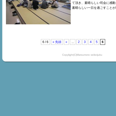
て頂き、素晴らしい司会に感動
素晴らしい一日を過ごすことが
6 / 6
« 先頭
«
...
2
3
4
5
6
Copylight(C)Matsumoto seikeijuku