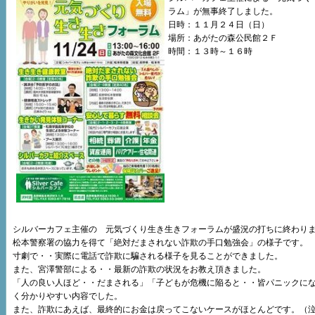
ラム」が無事終了しました。
日時：１１月２４日（日）
場所：あがたの森公民館２Ｆ
時間：１３時～１６時
シルバーカフェ主催の 元気づくり生き生きフォーラムが盛況の打ちに終わり
松本警察署の協力を得て「絶対だまされない詐欺の手口勉強会」の様子です。
寸劇で・・実際に電話で詐欺に騙される様子を見ることができました。
また、宮澤警部による・・最新の詐欺の状況をお教え頂きました。
「人の良い人ほど・・だまされる」「子どもが危機に陥ると・・皆パニックに
く分かりやすい内容でした。
また、詐欺にあえば、最終的にお金は戻ってこないケースがほとんどです。（