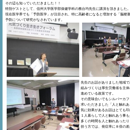
その辺も知っていただきました！！
特別ゲストとして、信州大学医学部保健学科の務台均先生に講演を頂きました
現在医学界でも「予防医学」が注目され、特に高齢者になると増加する「脳梗
予防について研究がなされています。
先生のお話がありました地域で
組みづくりは厚生労働省を主体
進めている政策です。
その意味合いでもシルバーカフ
求いただきました「人と触れあ
気に効果があるお話はとても印
１人暮らしで人と触れあう事も
多くの時間を人と触れあったり
担う方では、発症率に８倍の差