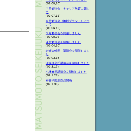
('09,08,10)
７月勉強会 キャリア教育に関し
て
('09,07,15)
６月勉強会（地域ブランド）につ
いて
('09,06,12)
５月勉強会を開催しました
('09,05,08)
４月勉強会を開催しました
('09,04,10)
岩瀬大輔氏 講演会を開催しまし
た
('09,03,15)
江坂政亮氏講演会を開催しました
('09.2.17)
小林修氏講演会を開催しました
('09.1.28)
松商学園新商品開発
('09.1.30)