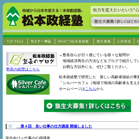
←塾長自らが日々感じている様々な疑問や
地域経済再生の方法などをブログで紹介して
お暇な方以外にも、ぜひご覧ください。
塾長の経歴はこちら
松本政経塾で研究した 新しい高齢者福祉の事
「シルバーカフェ（地域で地域の高齢者を支え
ホームページは
こちら
から
◇
第４回 良い仕事の仕方講座 開催しました
学生向け＝仕事の心得講座