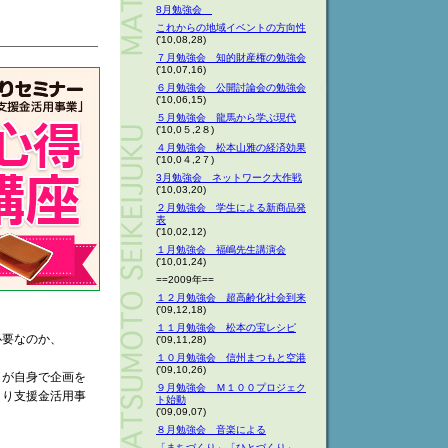
8月勉強会
これからの地域イベントの方向性
('10,08,28)
７月勉強会 知的財産権の勉強会
('10,07,16)
６月勉強会 公開討論会の勉強会
('10,06,15)
５月勉強会 龍馬から学ぶ現代
('10,0５,2８)
４月勉強会 松本山雅の経済効果
('10,0４,2７)
3月勉強会 ネットワーク大作戦
('10,03,20)
２月勉強会 学生による新商品発
表
('10,02,12)
１月勉強会 福嶋先生講演会
('10,01,24)
==2009年==
１２月勉強会 超高齢化社会到来
('09,12,18)
。
１１月勉強会 松本の宝レシピ
必要なのか、
('09,11,28)
１０月勉強会 信州まつもと空港
('09,10,26)
）が自身で企画を
９月勉強会 Ｍ１００プロジェク
くり支援金活用事
ト始動
('09,09,07)
８月勉強会 音楽による
「まちづくり」「ひとづくり」