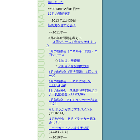
催しました
==2013年12月01日==
12月の開催予定
==2013年11月30日==
新蕎麦を食する会！
==2011年==
９月の年金問題を考える
３回シリーズで年金を考えまし
た
6月の勉強会（エネルギー問題）２
回シリーズ
☆
１回目／基礎編
☆
２回目／原発国民投票
5月の勉強会（憲法問題）３回シリ
ーズ
4月の勉強会 ＴＰＰに関して
（11,04,14)
3月の勉強会 危機管理専門家ボス
ナー氏勉強会（11,03,09)
2月勉強会 ＰＦドラッカー勉強会
【２】
もしドラから学ぶマネジメント
('11,02,14)
１月勉強会 ＰＦドラッカー勉強
会【１】
ドラッカーによる未来予想図
('11,0１,３１)
==2010年==