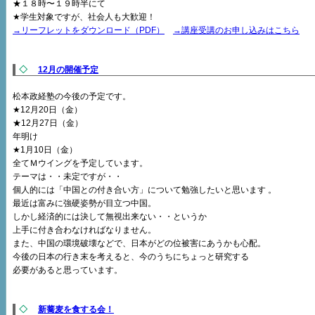
★１８時〜１９時半にて
★学生対象ですが、社会人も大歓迎！
→リーフレットをダウンロード（PDF）
→講座受講のお申し込みはこちら
◇
12月の開催予定
松本政経塾の今後の予定です。
★12月20日（金）
★12月27日（金）
年明け
★1月10日（金）
全てＭウイングを予定しています。
テーマは・・未定ですが・・
個人的には「中国との付き合い方」について勉強したいと思います 。
最近は富みに強硬姿勢が目立つ中国。
しかし経済的には決して無視出来ない・・というか
上手に付き合わなければなりません。
また、中国の環境破壊などで、日本がどの位被害にあうかも心配。
今後の日本の行き末を考えると、今のうちにちょっと研究する
必要があると思っています。
◇
新蕎麦を食する会！