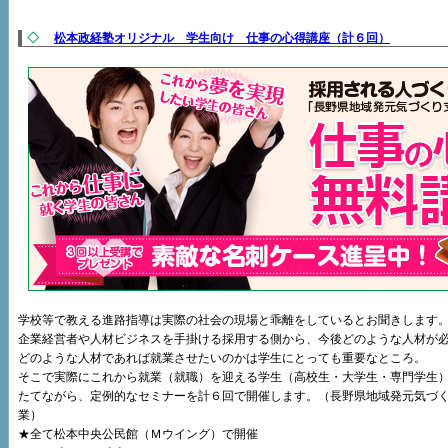
◇
松本政経塾オリジナル 学生向け 仕事の心得講座（計６回）
学校等で教える進路指導は実際の社会の現場と乖離をしているとお聞きします
企業経営者や人材ビジネスを手掛ける採用する側から、今後どのような人材が
どのような人材であれば就業させたいのかは学生にとっても重要なところ。
そこで実際にこれから就業（就職）を迎える学生（高校生・大学生・専門学生
たてながら、定例的なセミナーを計６回で開催します。（長野県地域発元気づ
業）
★全て松本中央公民館（Ｍウイング）で開催