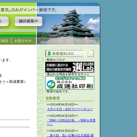
います。
↑塾長のブログ
↑選ばれる理由を研究するサイト
業
合う＝助成事業）
↑塾長の会社です。
==2014年04月24日==
４月２６日：会社でバーベキュー
==2014年04月24日==
「明科☆活性化計画」～明科を世界
へ～
==2014年01月31日==
第４回 良い仕事の仕方講座 開