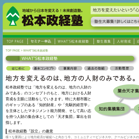
TOP PAGE > WHAT'S松本政経塾
松本政経塾では「地方を変えるのは、地方の人財の
みである」のコンセプトのもと、地方における人財
育成を主眼に活動をしていきます。特に大都市圏と
のギャップのある「知的財産」や「先駆的経営学」
を主体としたマネジメント能力開発、そして高い志
を持つ人財の集合体としての「天才集団」輩出を目
指します。
松本政経塾「設立」の趣意
様々な要因により地方経済が破綻へと向かう今、コミュニティービジネスや、クールビジネスの