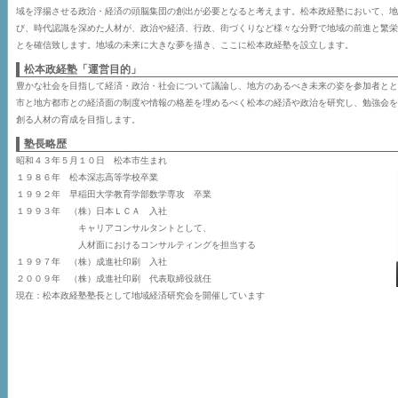
域を浮揚させる政治・経済の頭脳集団の創出が必要となると考えます。松本政経塾において、地
び、時代認識を深めた人材が、政治や経済、行政、街づくりなど様々な分野で地域の前進と繁栄
とを確信致します。地域の未来に大きな夢を描き、ここに松本政経塾を設立します。
松本政経塾「運営目的」
豊かな社会を目指して経済・政治・社会について議論し、地方のあるべき未来の姿を参加者とと
市と地方都市との経済面の制度や情報の格差を埋めるべく松本の経済や政治を研究し、勉強会を
創る人材の育成を目指します。
塾長略歴
昭和４３年５月１０日 松本市生まれ
１９８６年 松本深志高等学校卒業
１９９２年 早稲田大学教育学部数学専攻 卒業
１９９３年 （株）日本ＬＣＡ 入社
キャリアコンサルタントとして、
人材面におけるコンサルティングを担当する
１９９７年 （株）成進社印刷 入社
２００９年 （株）成進社印刷 代表取締役就任
現在：松本政経塾塾長として地域経済研究会を開催しています