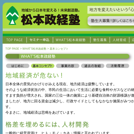
TOP PAGE > WHAT'S松本政経塾 > 基本コンセプト
日本全体の景気のかげりがみえる現在、地方経済は疲弊しています。
そのような経済状況の中、市民の生活において生活に必要な食料やガスなどの
すます負担が増大され、国家の三位一体の施策により基礎自治体の財源移譲が
ましたが、地方に回る資金は減少し、行政サイドとしてもなかなか施策がみつ
す。
今まさに、地域経済は悲鳴をあげています。
一般的に経営資源は、ヒト・モノ・カネ・情報と言われています。